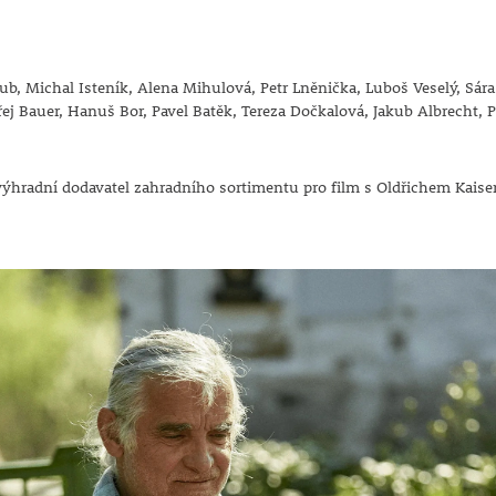
ub, Michal Isteník, Alena Mihulová, Petr Lněnička, Luboš Veselý, Sára
ndřej Bauer, Hanuš Bor, Pavel Batěk, Tereza Dočkalová, Jakub Albrecht, P
 výhradní dodavatel zahradního sortimentu pro film s Oldřichem Kais