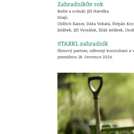
Zahradníkův rok
Režie a scénář: Jiří Havelka
Hrají:
Oldřich Kaiser, Dáša Vokatá, Štěpán Koz
Jeřábek, Jiří Vyorálek, Eliáš Jeřábek, O
STARKL zahradník
filmový partner, odborný konzultant a
premiérou 18. července 2024.