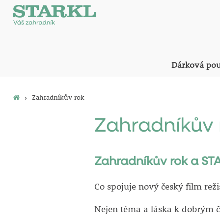
Dárková po
›
Zahradníkův rok
Zahradníkův 
Zahradníkův rok a ST
Co spojuje nový český film rež
Nejen téma a láska k dobrým če