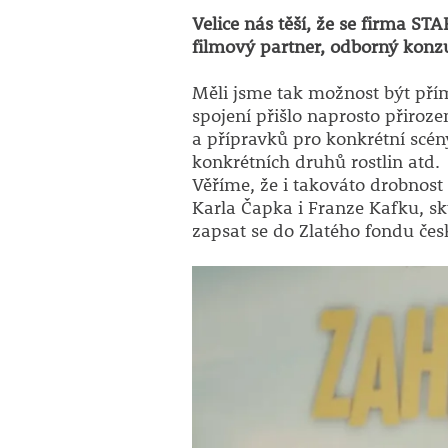
Velice nás těší, že se firma S
filmový partner, odborný konz
Měli jsme tak možnost být přím
spojení přišlo naprosto přiroz
a přípravků pro konkrétní scény.
konkrétních druhů rostlin atd.
Věříme, že i takováto drobnos
Karla Čapka i Franze Kafku, 
zapsat se do Zlatého fondu čes