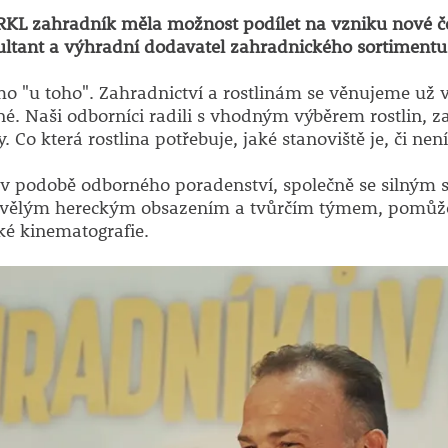
TARKL zahradník měla možnost podílet na vzniku nové 
ultant a výhradní dodavatel zahradnického sortimentu
o "u toho". Zahradnictví a rostlinám se věnujeme už ví
ené. Naši odborníci radili s vhodným výběrem rostlin, 
 Co která rostlina potřebuje, jaké stanoviště je, či nen
t v podobě odborného poradenství, společně se silným
skvělým hereckým obsazením a tvůrčím týmem, pomůže 
ké kinematografie.