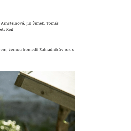
 Arnsteinová, Jiří Šimek, Tomáš
etr Reif
erem, černou komedii Zahradníkův rok s