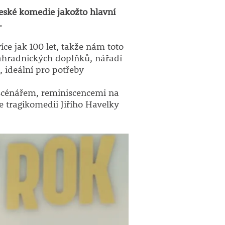
české komedie jakožto hlavní
.
ce jak 100 let, takže nám toto
zahradnických doplňků, nářadí
í, ideální pro potřeby
 scénářem, reminiscencemi na
tragikomedii Jiřího Havelky