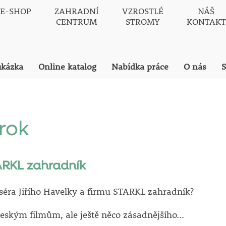
E-SHOP
ZAHRADNÍ
VZROSTLÉ
NÁŠ
CENTRUM
STROMY
KONTAKT
ukázka
Online katalog
Nabídka práce
O nás
S
rok
ARKL zahradník
iséra Jiřího Havelky a firmu STARKL zahradník?
ským filmům, ale ještě něco zásadnějšího...