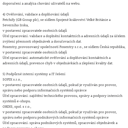
doporučení a analýza chování uživatelů na webu.
4) Ověřování, validace a doplňování údajů
Fetchify (GB Group plc), se sídlem Spojené království Velké Británie a
Severního Irska,
v postavení zpracovatele osobních údajů
Účel zpracování: validace a doplnění kontaktních a adresních údajů za účelem
zvýšení přesnosti objednávek a doručovacích dat.
Foxentry, provozovaný společností Foxentry s.r.o., se sídlem Česká republika,
v postavení zpracovatele osobních údajů
Účel zpracování: automatické ověřování a doplňování kontaktních a
adresních údajů, prevence chyb v objednávkách a zlepšení kvality dat.
5) Podpůrné interní systémy a IT řešení
SOFIX s.r.o.,
v postavení zpracovatele osobních údajů, pokud je využíván pro provoz,
správu nebo podporu informačních systémů správce
Účel zpracování: zajištění technického provozu, správy a podpory interních
systémů e-shopu.
ORDIS, spol. s r.o.,
v postavení zpracovatele osobních údajů, pokud je využíván pro provoz,
správu nebo podporu podnikových informačních systémů správce
Účel zpracování: správa podnikových systémů, zpracování objednávek a
podpora provozu e-shopu.