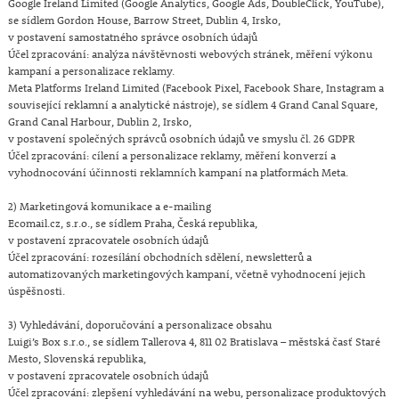
Google Ireland Limited (Google Analytics, Google Ads, DoubleClick, YouTube),
se sídlem Gordon House, Barrow Street, Dublin 4, Irsko,
v postavení samostatného správce osobních údajů
Účel zpracování: analýza návštěvnosti webových stránek, měření výkonu
kampaní a personalizace reklamy.
Meta Platforms Ireland Limited (Facebook Pixel, Facebook Share, Instagram a
související reklamní a analytické nástroje), se sídlem 4 Grand Canal Square,
Grand Canal Harbour, Dublin 2, Irsko,
v postavení společných správců osobních údajů ve smyslu čl. 26 GDPR
Účel zpracování: cílení a personalizace reklamy, měření konverzí a
vyhodnocování účinnosti reklamních kampaní na platformách Meta.
2) Marketingová komunikace a e-mailing
Ecomail.cz, s.r.o., se sídlem Praha, Česká republika,
v postavení zpracovatele osobních údajů
Účel zpracování: rozesílání obchodních sdělení, newsletterů a
automatizovaných marketingových kampaní, včetně vyhodnocení jejich
úspěšnosti.
3) Vyhledávání, doporučování a personalizace obsahu
Luigi’s Box s.r.o., se sídlem Tallerova 4, 811 02 Bratislava – městská časť Staré
Mesto, Slovenská republika,
v postavení zpracovatele osobních údajů
Účel zpracování: zlepšení vyhledávání na webu, personalizace produktových