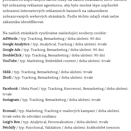
být zobrazeny reklamní agenturou, aby bylo možné lépe uzpůsobit
zobrazení internetových reklamních bannerů na zákazníkem
zobrazovaných webových stránkách. Podle těchto údajů však nelze
zákazníka identifikovat.
Na našich stránkách využíváme následující soubory cookie:
AdWords
/ typ: Tracking, Remarketing / doba uložení: 90 dní
Google Analytics
/ typ: Analytical, Tracking / doba uložení: trvale
Google Ads
/ typ: Tracking, Remarketing / doba uložení: 90 dní
DoubleClick
/ typ: Tracking, Remarketing / doba uložení: 90 dní
YouTube
/ typ: Marketing, Embedded content / doba uložení: trvale
Sklik
/ typ: Tracking, Remarketing / doba uložení: trvale
Zboží
/ typ: Tracking, Remarketing / doba uložení: trvale
Facebook
/ Meta Pixel / typ: Tracking, Konverzní, Remarketing / doba uložení:
trvale
Instagram
/ typ: Tracking, Remarketing / doba uložení: trvale
Ecomail
/ typ: Marketing, Tracking e-mailových kampaní / doba uložení:
trvale nebo do odvolání souhlasu
Luigi’s Box
/ typ: Analytical, Personalization / doba uložení: trvale
Fetchify
/ typ: Functional, Validation / doba uložení: krátkodobě (session