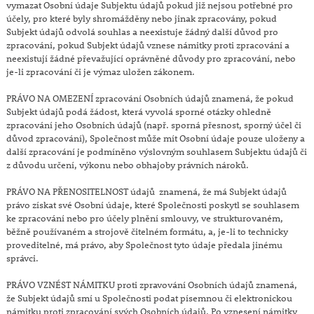
vymazat Osobní údaje Subjektu údajů pokud již nejsou potřebné pro
účely, pro které byly shromážděny nebo jinak zpracovány, pokud
Subjekt údajů odvolá souhlas a neexistuje žádný další důvod pro
zpracování, pokud Subjekt údajů vznese námitky proti zpracování a
neexistují žádné převažující oprávněné důvody pro zpracování, nebo
je-li zpracování či je výmaz uložen zákonem.
PRÁVO NA OMEZENÍ zpracování Osobních údajů znamená, že pokud
Subjekt údajů podá žádost, která vyvolá sporné otázky ohledně
zpracování jeho Osobních údajů (např. sporná přesnost, sporný účel či
důvod zpracování), Společnost může mít Osobní údaje pouze uloženy a
další zpracování je podmíněno výslovným souhlasem Subjektu údajů či
z důvodu určení, výkonu nebo obhajoby právních nároků.
PRÁVO NA PŘENOSITELNOST údajů znamená, že má Subjekt údajů
právo získat své Osobní údaje, které Společnosti poskytl se souhlasem
ke zpracování nebo pro účely plnění smlouvy, ve strukturovaném,
běžně používaném a strojově čitelném formátu, a, je-li to technicky
proveditelné, má právo, aby Společnost tyto údaje předala jinému
správci.
PRÁVO VZNÉST NÁMITKU proti zpravování Osobních údajů znamená,
že Subjekt údajů smí u Společnosti podat písemnou či elektronickou
námitku proti zpracování svých Osobních údajů. Po vznesení námitky