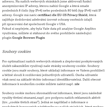
adresou. Na našich webových stránkách jsme aktivovali funkci
anonymizování IP adresy, kterou nabízí Google a která smaže
posledních 8 číslic (typ IPv4) nebo posledních 80 bitů (typ IPv6) vaší IP
adresy. Google má navíc
certifikaci dle EU-US Privacy Shield
, která
zajišťuje dodržování adekvátní úrovně ochrany osobních údajů
při zpracování dat společností Google v USA.
Pokud si nepřejete, aby byla Vaše data při analýze Google Anylitcs
využívána, můžete si stáhnout do svého prohlížeče následující
plugin
Google Browser Plugin
Soubory cookies
Pro optimalizaci našich webových stránek a zlepšování poskytovaných
služeb zákazníkům využívají naše stránky souborxy cookie. Soubory
cookie jsou malé soubory, které ukládají informace ve Vašem prohlížeči
a běžně slouží k rozlišování jednotlivých uživatelů. Osoba uživatele
však není na základě těchto informací identifikovatelná. Další obecné
informace k souborům cookie můžete nalézt např.
zde
Soubory cookie mohou shromažďovat informace, které jsou následně
využity třetími stranami,např. pro podporu našich reklamních aktivit
(tzv. „cookie třetích stran“). Jedná se například o informace o
produktech kupovaných návštěvníky na našich stránkách, které mohou