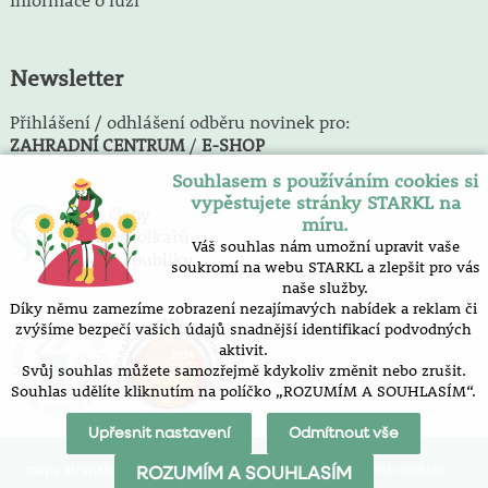
Newsletter
Přihlášení / odhlášení odběru novinek pro:
ZAHRADNÍ CENTRUM
/
E-SHOP
Souhlasem s používáním cookies si
vypěstujete stránky STARKL na
Jsme členy
míru.
Svazu školkařů
Váš souhlas nám umožní upravit vaše
České republiky
soukromí na webu STARKL a zlepšit pro vás
naše služby.
Díky němu zamezíme zobrazení nezajímavých nabídek a reklam či
zvýšíme bezpečí vašich údajů snadnější identifikací podvodných
aktivit.
Svůj souhlas můžete samozřejmě kdykoliv změnit nebo zrušit.
Souhlas udělíte kliknutím na políčko „ROZUMÍM A SOUHLASÍM“.
Upřesnit nastavení
Odmítnout vše
mapa stránek
prohlášení o přístupnosti
nastavení cookies
ROZUMÍM A SOUHLASÍM