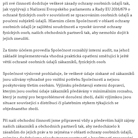
při své činnosti dodržuje veškeré zásady ochrany osobních údajů tak,
jak vyplývají z Nařízení Evropského parlamentu a Rady EU 2016/679 o
ochraně fyzických osob v souvislosti se zpracováním osobních údajů a
poučení subjektů údajů. Hlavním cílem Společnosti v oblasti ochrany
osobních údajů je zajištění soudržnosti a vysoké úrovně ochrany
fyzických osob, našich obchodních partnerů tak, aby nemohlo dojít k
jejich zneužití.
Za tímto účelem provedla Společnost rozsáhlý interní audit, na jehož
základě implementovala vhodná praktická opatření směřující k ještě
větší ochraně osobních údajů zákazníků, fyzických osob.
Společnost výslovně prohlašuje, že veškeré údaje získané od zákazníků
jsou užívány výhradně pro vnitřní potřebu Společnosti a nejsou
poskytovány třetím osobám. Výjimku představují externí dopravci,
kterým jsou osobní údaje zákazníků předávány v minimálním rozsahu,
který je nutný pro bezproblémové doručení zboží, další výjimkou jsou
situace související s distribucí či platebním stykem týkajících se
objednaného zboží.
Při naší obchodní činnosti jsme připraveni vždy a především hájit zájmy
našich zákazníků a obchodních partnerů tak, aby nedocházelo k
zásahům do jejich práv a to zejména v oblasti ochrany osobních údajů,
zejména dodržujeme zásady transparentnosti a korektnosti zpracování.