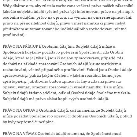
Vždy dbáme o to, aby zůstala zachována veškerá práva našich zákazníků
jakožto subjektu údajů (včetně práva být informován, právo na přístup k
osobním údajům, právo na opravu, na výmaz, na omezené zpracování,
právo na přenositelnost údajů, právo vznést námitku či právo nebýt
předmětem automatizovaného individuálního rozhodování, včetně
profilování).
PRÁVO NA PŘÍSTUP k Osobním údajům. Subjekt údajů může u
Společnosti kdykoliv požádat o potvrzení Společnosti, zda Osobní
údaje, které se jej týkají, jsou či nejsou zpracovávány, případě zda
dochází na základě zpracování Osobních údajů k automatickému
rozhodování, včetně případného profilování. Pokud jsou Osobní údaje
zpracovávány, pak za jakým účelem, v jakém rozsahu, komu jsou
zpřístupněny, jak dlouho budou zpracovávány a zda má právo na
opravu, výmaz, omezení zpracování či vznést námitku. Dále může
Subjekt údajů žádat o sdělení, odkud Osobní údaje Společnost získala.
Subjekt údajů má právo získat kopii svých osobních údajů.
PRÁVO NA OPRAVU Osobních údajů, což znamená, že Subjekt údajů
může požádat Společnost o opravu či doplnění Osobních údajů, pokud
by byly nepřesné či neúplné.
PRÁVO NA VÝMAZ Osobních údajů znamená, že Společnost musí