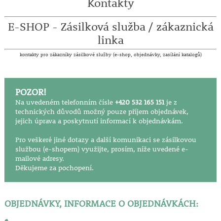
Kontakty
E-SHOP - Zásilková služba / zákaznická
linka
kontakty pro zákazníky zásilkové služby (e-shop, objednávky, zasílání katalogů)
POZOR!
Na uvedeném telefonním čísle
+420 532 165 151
je z
technických důvodů možný pouze příjem objednávek,
jejich úprava a poskytnutí informací k objednávkám.
Pro veškeré jiné dotazy a další komunikaci se zásilkovou
službou (e-shopem) využijte, prosím, níže uvedené e-
mailové adresy.
Děkujeme za pochopení.
OBJEDNÁVKY, INFORMACE O OBJEDNÁVKÁCH: