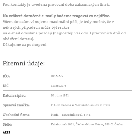
Pod kontakty je uvedena provozní doba zákaznických linek.
Na veškeré doručené e-maily budeme reagovat co nejdříve.
Všem dotazům věnujeme maximální péči, je tedy možné, že v
některých případech může být reakce
na e-mail odeslána později (nejpozději však do 3 pracovních dnů od
obdržení dotazu).
Děkujeme za pochopení.
Firemní údaje:
IČO:
18622275
DIČ:
CZ18622275
Datum zápisu:
10. října 1991
Spisová značka:
C 4306 vedená u Městského soudu v Praze
Obchodní firma:
Starkl - zahradník spol. s r.o.
Sídlo:
Kalabousek 1661, Čáslav-Nové Město, 286 01 Čáslav
ARES