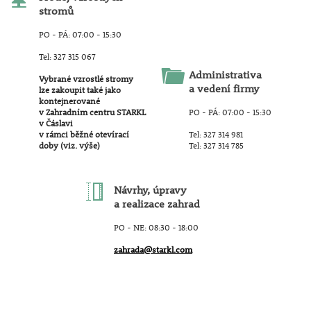
stromů
PO - PÁ: 07:00 - 15:30
Tel: 327 315 067
Administrativa
Vybrané vzrostlé stromy
a vedení firmy
lze zakoupit také jako
kontejnerované
v Zahradním centru STARKL
PO - PÁ: 07:00 - 15:30
v Čáslavi
v rámci běžné otevírací
Tel: 327 314 981
doby (viz. výše)
Tel: 327 314 785
Návrhy, úpravy
a realizace zahrad
PO - NE: 08:30 - 18:00
zahrada@starkl.com