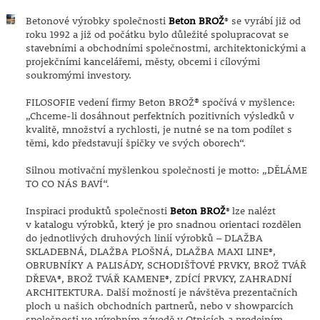
Betonové výrobky společnosti
Beton BROŽ
se vyrábí již od
®
roku 1992 a již od počátku bylo důležité spolupracovat se
stavebními a obchodními společnostmi, architektonickými a
projekčními kancelářemi, městy, obcemi i cílovými
soukromými investory.
FILOSOFIE vedení firmy Beton BROŽ® spočívá v myšlence:
„Chceme-li dosáhnout perfektních pozitivních výsledků v
kvalitě, množství a rychlosti, je nutné se na tom podílet s
těmi, kdo představují špičky ve svých oborech“.
Silnou motivační myšlenkou společnosti je motto: „DĚLÁME
TO CO NÁS BAVÍ“.
Inspiraci produktů společnosti
Beton BROŽ
lze nalézt
®
v katalogu výrobků, který je pro snadnou orientaci rozdělen
do jednotlivých druhových linií výrobků – DLAŽBA
SKLADEBNÁ, DLAŽBA PLOŠNÁ, DLAŽBA MAXI LINE
,
®
OBRUBNÍKY A PALISÁDY, SCHODIŠŤOVÉ PRVKY, BROŽ TVÁŘ
DŘEVA
, BROŽ TVÁŘ KAMENE
, ZDÍCÍ PRVKY, ZAHRADNÍ
®
®
ARCHITEKTURA. Další možností je návštěva prezentačních
ploch u našich obchodních partnerů, nebo v showparcích
společnosti ve výrobním závodě v Otnicích a prodejním