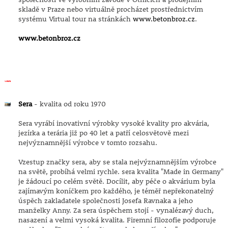
skladě v Praze nebo virtuálně procházet prostřednictvím
systému Virtual tour na stránkách
www.betonbroz.cz
.
www.betonbroz.cz
Sera
- kvalita od roku 1970
Sera vyrábí inovativní výrobky vysoké kvality pro akvária,
jezírka a terária již po 40 let a patří celosvětově mezi
nejvýznamnější výrobce v tomto rozsahu.
Vzestup značky sera, aby se stala nejvýznamnějším výrobce
na světě, probíhá velmi rychle. sera kvalita "Made in Germany"
je žádoucí po celém světě. Docílit, aby péče o akvárium byla
zajímavým koníčkem pro každého, je téměř nepřekonatelný
úspěch zakladatele společnosti Josefa Ravnaka a jeho
manželky Anny. Za sera úspěchem stojí - vynalézavý duch,
nasazení a velmi vysoká kvalita. Firemní filozofie podporuje