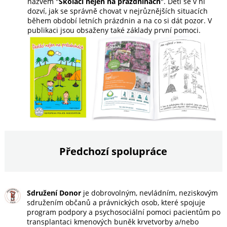
názvem "
Školáci nejen na prázdninách
". Děti se v ní
dozví, jak se správně chovat v nejrůznějších situacích
během období letních prázdnin a na co si dát pozor. V
publikaci jsou obsaženy také základy první pomoci.
Předchozí spolupráce
Sdružení Donor
je dobrovolným, nevládním, neziskovým
sdružením občanů a právnických osob, které spojuje
program podpory a psychosociální pomoci pacientům po
transplantaci kmenových buněk krvetvorby a/nebo