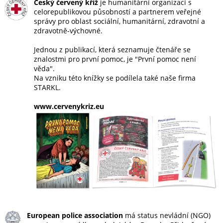
Český červený kříž
je humanitární organizací s
celorepublikovou působností a partnerem veřejné
správy pro oblast sociální, humanitární, zdravotní a
zdravotně-výchovné.
Jednou z publikací, která seznamuje čtenáře se
znalostmi pro první pomoc, je "První pomoc není
věda".
Na vzniku této knížky se podílela také naše firma
STARKL.
www.cervenykriz.eu
European police association
má status nevládní (NGO)