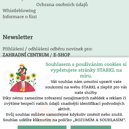
Ochrana osobních údajů
Whistleblowing
Informace o fúzi
Newsletter
Přihlášení / odhlášení odběru novinek pro:
ZAHRADNÍ CENTRUM
/
E-SHOP
Souhlasem s používáním cookies si
vypěstujete stránky STARKL na
Jsme členy
míru.
Svazu školkařů
Váš souhlas nám umožní upravit vaše
České republiky
soukromí na webu STARKL a zlepšit pro vás
naše služby.
Díky němu zamezíme zobrazení nezajímavých nabídek a reklam či
zvýšíme bezpečí vašich údajů snadnější identifikací podvodných
aktivit.
Svůj souhlas můžete samozřejmě kdykoliv změnit nebo zrušit.
Souhlas udělíte kliknutím na políčko „ROZUMÍM A SOUHLASÍM“.