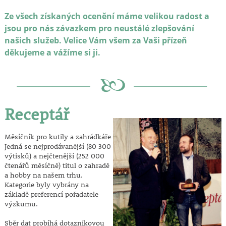
Ze všech získaných ocenění máme velikou radost a
jsou pro nás závazkem pro neustálé zlepšování
našich služeb. Velice Vám všem za Vaši přízeň
děkujeme a vážíme si ji.
Receptář
Měsíčník pro kutily a zahrádkáře
Jedná se nejprodávanější (80 300
výtisků) a nejčtenější (252 000
čtenářů měsíčně) titul o zahradě
a hobby na našem trhu.
Kategorie byly vybrány na
základě preferencí pořadatele
výzkumu.
Sběr dat probíhá dotazníkovou