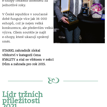
e‑shopy českého internetu za
jednotlivé roky.
V České republice v současné
době funguje více jak 36 000
eshopů, což je nejen velká
konkurence, ale především velká
výzva. Cílem soutěže je najít
e‑shopy, které ukazují správný
směr.
STARKL zahradník získal
vítězství v kategorii Cena
KVALITY a stal se vítězem v sekci
Dům a zahrada pro rok 2015.
Lídr tržních
příležitostí
2021