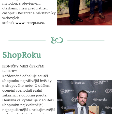
metodou, s otevřenými
otázkami, mezi předplatiteli
časopisu Receptář a návštěvníky
webových
stránek
www.ireceptar.cz
.
ShopRoku
JEDNIČKY MEZI ČESKÝMI
E‑SHOPY
Každoročně odhaluje soutěž
ShopRoku nejzářivější hvězdy
e‑shopového nebe. O udělení
ocenění rozhodují reální
zákazníci a odborná porota.
Heureka.cz vyhlašuje v soutěži
ShopRoku nejkvalitnější,
nejpopulárnější a nejzajímavější