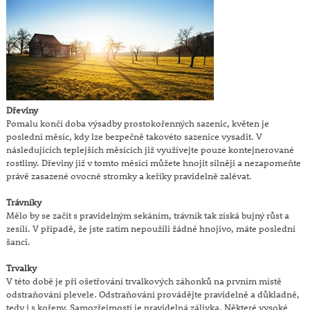
Dřeviny
Pomalu končí doba výsadby prostokořenných sazenic, květen je
poslední měsíc, kdy lze bezpečně takovéto sazenice vysadit. V
následujících teplejších měsících již využívejte pouze kontejnerované
rostliny. Dřeviny již v tomto měsíci můžete hnojit silněji a nezapomeňte
právě zasazené ovocné stromky a keříky pravidelně zalévat.
Trávníky
Mělo by se začít s pravidelným sekáním, trávník tak získá bujný růst a
zesílí. V případě, že jste zatím nepoužili žádné hnojivo, máte poslední
šanci.
Trvalky
V této době je při ošetřování trvalkových záhonků na prvním místě
odstraňování plevele. Odstraňování provádějte pravidelně a důkladně,
tedy i s kořeny. Samozřejmostí je pravidelná zálivka. Některé vysoké