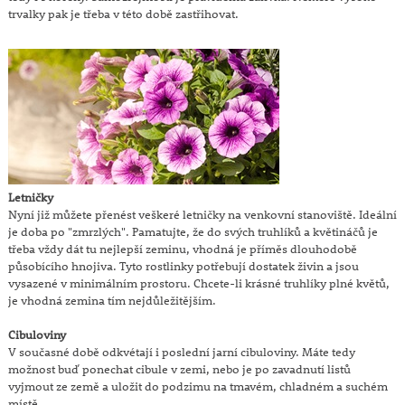
trvalky pak je třeba v této době zastřihovat.
Letničky
Nyní již můžete přenést veškeré letničky na venkovní stanoviště. Ideální
je doba po "zmrzlých". Pamatujte, že do svých truhlíků a květináčů je
třeba vždy dát tu nejlepší zeminu, vhodná je příměs dlouhodobě
působícího hnojiva. Tyto rostlinky potřebují dostatek živin a jsou
vysazené v minimálním prostoru. Chcete-li krásné truhlíky plné květů,
je vhodná zemina tím nejdůležitějším.
Cibuloviny
V současné době odkvétají i poslední jarní cibuloviny. Máte tedy
možnost buď ponechat cibule v zemi, nebo je po zavadnutí listů
vyjmout ze země a uložit do podzimu na tmavém, chladném a suchém
místě.