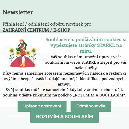
Newsletter
Přihlášení / odhlášení odběru novinek pro:
ZAHRADNÍ CENTRUM
/
E-SHOP
Souhlasem s používáním cookies si
vypěstujete stránky STARKL na
Jsme členy
míru.
Svazu školkařů
Váš souhlas nám umožní upravit vaše
České republiky
soukromí na webu STARKL a zlepšit pro vás
naše služby.
Díky němu zamezíme zobrazení nezajímavých nabídek a reklam či
zvýšíme bezpečí vašich údajů snadnější identifikací podvodných
aktivit.
Svůj souhlas můžete samozřejmě kdykoliv změnit nebo zrušit.
Souhlas udělíte kliknutím na políčko „ROZUMÍM A SOUHLASÍM“.
Upřesnit nastavení
Odmítnout vše
mapa stránek
prohlášení o přístupnosti
nastavení cookies
ROZUMÍM A SOUHLASÍM
Vytvořilo SOFICO-CZ, a.s.