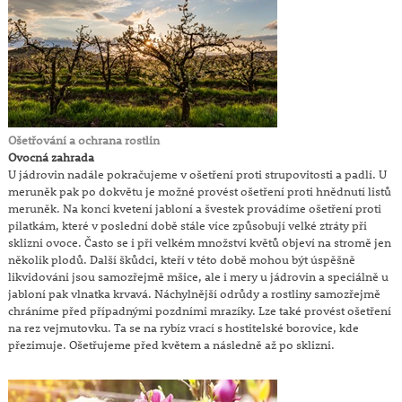
Ošetřování a ochrana rostlin
Ovocná zahrada
U jádrovin nadále pokračujeme v ošetření proti strupovitosti a padlí. U
meruněk pak po dokvětu je možné provést ošetření proti hnědnutí listů
meruněk. Na konci kvetení jabloní a švestek provádíme ošetření proti
pilatkám, které v poslední době stále více způsobují velké ztráty při
sklizni ovoce. Často se i při velkém množství květů objeví na stromě jen
několik plodů. Další škůdci, kteří v této době mohou být úspěšně
likvidováni jsou samozřejmě mšice, ale i mery u jádrovin a speciálně u
jabloní pak vlnatka krvavá. Náchylnější odrůdy a rostliny samozřejmě
chráníme před případnými pozdními mrazíky. Lze také provést ošetření
na rez vejmutovku. Ta se na rybíz vrací s hostitelské borovice, kde
přezimuje. Ošetřujeme před květem a následně až po sklizni.