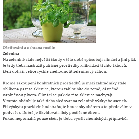
Ošetřování a ochrana rostlin
Zelenina
Na zelenině stále největší škody v této době způsobují slimáci a jiní plži.
Je tedy třeba nastražit patřičné prostředky k likvidaci těchto škůdců,
kteří dokáží velice rychle znehodnotit zeleninový záhon.
Kromě zakoupení konkrétních prostředků je mezi zahradníky stále
oblíbená past ze sklenice, kterou zahloubíte do země, částečně
naplněnou pivem. Slimáci se pak do této sklenice nachytají.
V tomto období je také třeba sledovat na zelenině výskyt housenek.
Při výskytu pravidelně odstraňujte housenky sběrem a to především v
podvečer. Dobré je likvidovat i listy postižené žírem.
Pokud nepomáhá pouze sběr, je třeba využít chemických přípravků.