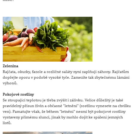
Zelenina
Rajčata, okurky, fazole a rozličné saláty nyní zaplňují záhony. Rajčatům
dopřejte oporu v podobě vysoké tyče. Zamezíte tak zbytečnému lámání
výhonů.
Pokojové rostliny
Se stoupající teplotou je třeba zvýšit i zálivku. Velice důležitý je také
pravidelný přísun živin a občasné "letnění" (rostlinu vynesete na chvilku
ven). Pamatujte však, že během "letnění" nesmí být pokojové rostliny
vystaveny přímému slunci, jinak by mohlo dojít ke spálení jemných
listů.