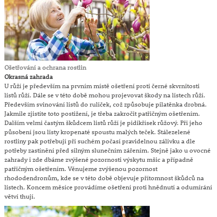
Ošetřování a ochrana rostlin
Okrasná zahrada
U růží je především na prvním místě ošetření proti černé skvrnitosti
listů růží. Dále se v této době mohou projevovat škody na listech růží.
Především svinování listů do ruliček, což způsobuje pilatěnka drobná.
Jakmile zjistíte toto postižení, je třeba zakročit patřičným ošetřením.
Dalším velmi častým škůdcem listů růží je pidikřísek růžový. Při jeho
působení jsou listy kropenaté spoustu malých teček. Stálezelené
rostliny pak potřebují při suchém počasí pravidelnou zálivku a dle
potřeby zastínění před silným slunečním zářením. Stejně jako u ovocné
zahrady i zde dbáme zvýšené pozornosti výskytu mšic a případně
patřičným ošetřením. Věnujeme zvýšenou pozornost
rhododendronům, kde se v této době objevuje přítomnost škůdců na
listech. Koncem měsíce provádíme ošetření proti hnědnutí a odumírání
větví thují.