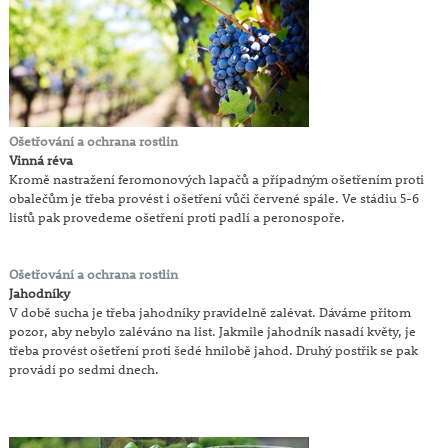
Ošetřování a ochrana rostlin
Vinná réva
Kromě nastražení feromonových lapačů a případným ošetřením proti
obalečům je třeba provést i ošetření vůči červené spále. Ve stádiu 5-6
listů pak provedeme ošetření proti padlí a peronospoře.
Ošetřování a ochrana rostlin
Jahodníky
V době sucha je třeba jahodníky pravidelně zalévat. Dáváme přitom
pozor, aby nebylo zaléváno na list. Jakmile jahodník nasadí květy, je
třeba provést ošetření proti šedé hnilobě jahod. Druhý postřik se pak
provádí po sedmi dnech.